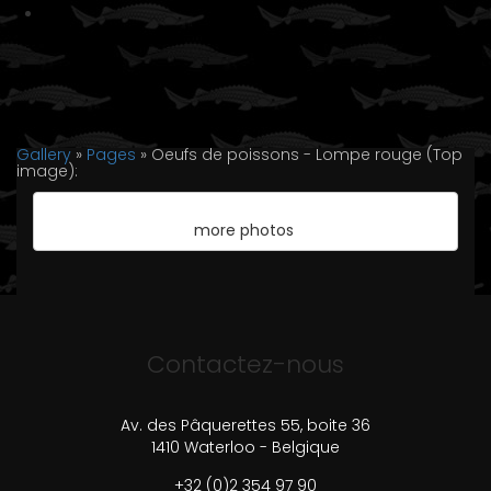
Gallery
»
Pages
» Oeufs de poissons - Lompe rouge (Top
image):
more photos
Contactez-nous
Av. des Pâquerettes 55, boite 36
1410 Waterloo - Belgique
+32 (0)2 354 97 90